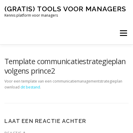
Naar
(GRATIS) TOOLS VOOR MANAGERS
de
inhoud
Kennis platform voor managers
springen
Menu
AGILE
AFSCHEIDSMAIL
Template communicatiestrategieplan
volgens prince2
Voor een template van een communicatiemanagementstrategieplan
ownload
dit bestand
.
LAAT EEN REACTIE ACHTER