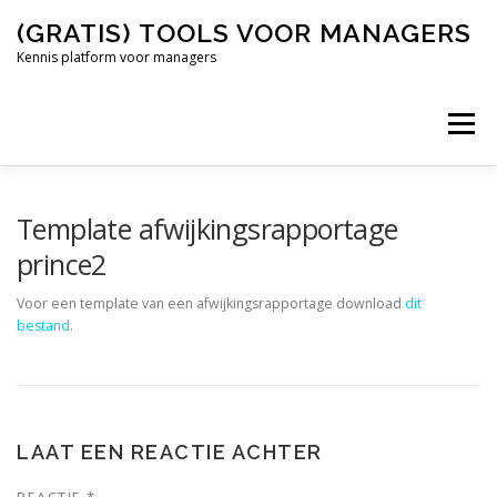
Naar
(GRATIS) TOOLS VOOR MANAGERS
de
inhoud
Kennis platform voor managers
springen
Menu
AGILE
AFSCHEIDSMAIL
Template afwijkingsrapportage
prince2
Voor een template van een afwijkingsrapportage download
dit
bestand
.
LAAT EEN REACTIE ACHTER