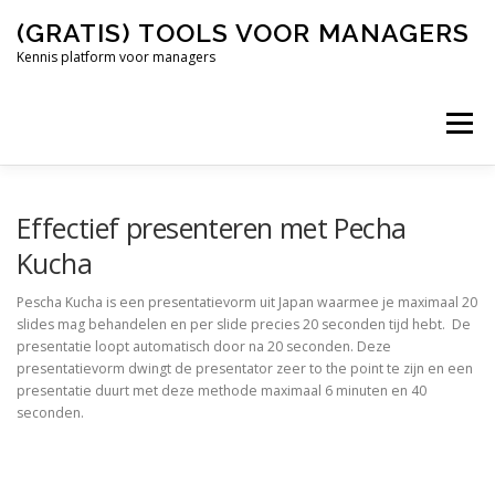
Naar
(GRATIS) TOOLS VOOR MANAGERS
de
inhoud
Kennis platform voor managers
springen
Menu
AGILE
AFSCHEIDSMAIL
Effectief presenteren met Pecha
Kucha
Pescha Kucha is een presentatievorm uit Japan waarmee je maximaal 20
slides mag behandelen en per slide precies 20 seconden tijd hebt. De
presentatie loopt automatisch door na 20 seconden. Deze
presentatievorm dwingt de presentator zeer to the point te zijn en een
presentatie duurt met deze methode maximaal 6 minuten en 40
seconden.